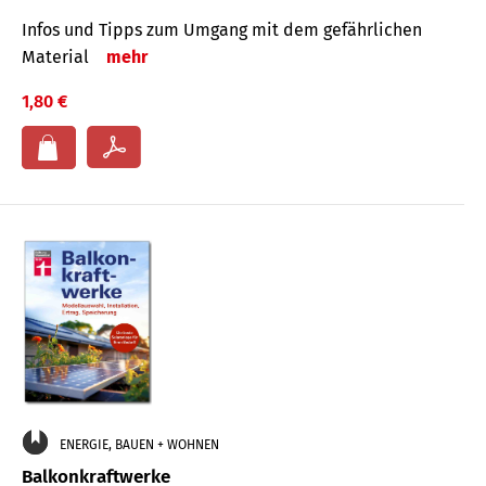
Infos und Tipps zum Um­gang mit dem ge­fähr­lichen
Mate­rial
mehr
1,80 €
ENERGIE, BAUEN + WOHNEN
Balkonkraftwerke