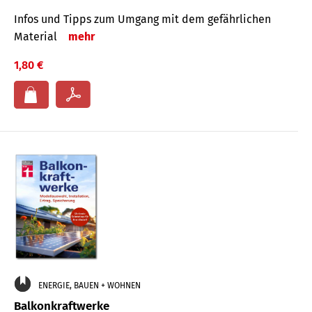
Infos und Tipps zum Um­gang mit dem ge­fähr­lichen
Mate­rial
mehr
1,80 €
ENERGIE, BAUEN + WOHNEN
Balkonkraftwerke