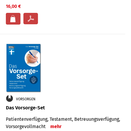
16,00 €
VORSORGEN
Das Vorsorge-Set
Patienten­ver­fügung, Testa­ment, Be­treuungs­verfü­gung,
Vor­sorge­voll­macht
mehr