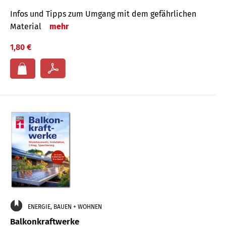
Infos und Tipps zum Um­gang mit dem ge­fähr­lichen
Mate­rial
mehr
1,80 €
ENERGIE, BAUEN + WOHNEN
Balkonkraftwerke