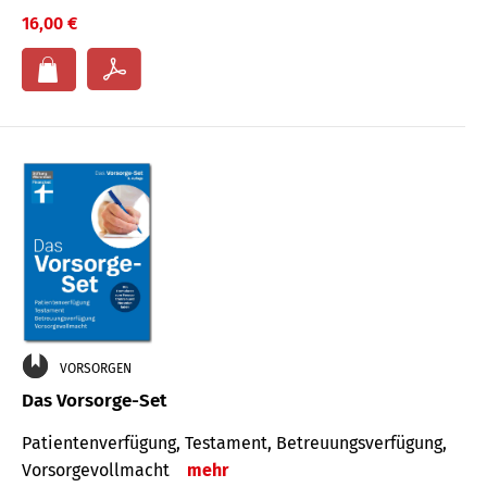
16,00 €
VORSORGEN
Das Vorsorge-Set
Patienten­ver­fügung, Testa­ment, Be­treuungs­verfü­gung,
Vor­sorge­voll­macht
mehr