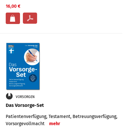
16,00 €
VORSORGEN
Das Vorsorge-Set
Patienten­ver­fügung, Testa­ment, Be­treuungs­verfü­gung,
Vor­sorge­voll­macht
mehr