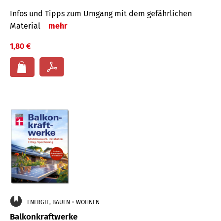
Infos und Tipps zum Um­gang mit dem ge­fähr­lichen
Mate­rial
mehr
1,80 €
ENERGIE, BAUEN + WOHNEN
Balkonkraftwerke