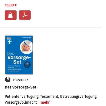
16,00 €
VORSORGEN
Das Vorsorge-Set
Patienten­ver­fügung, Testa­ment, Be­treuungs­verfü­gung,
Vor­sorge­voll­macht
mehr