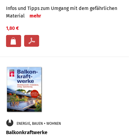
Infos und Tipps zum Um­gang mit dem ge­fähr­lichen
Mate­rial
mehr
1,80 €
ENERGIE, BAUEN + WOHNEN
Balkonkraftwerke