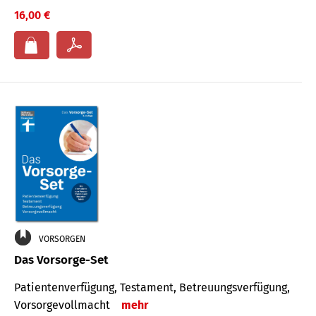
16,00 €
VORSORGEN
Das Vorsorge-Set
Patienten­ver­fügung, Testa­ment, Be­treuungs­verfü­gung,
Vor­sorge­voll­macht
mehr