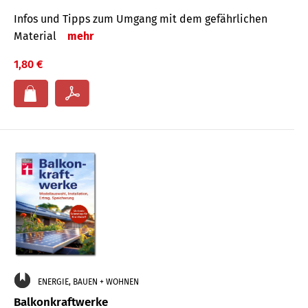
Infos und Tipps zum Um­gang mit dem ge­fähr­lichen
Mate­rial
mehr
1,80 €
ENERGIE, BAUEN + WOHNEN
Balkonkraftwerke