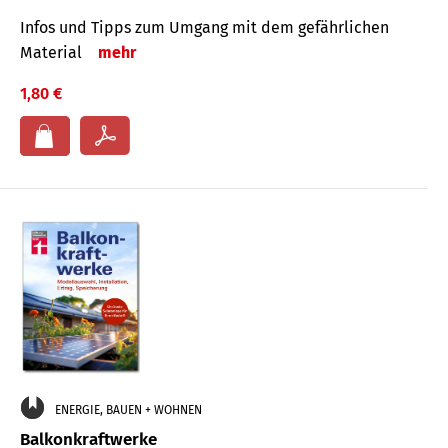
Infos und Tipps zum Um­gang mit dem ge­fähr­lichen
Mate­rial
mehr
1,80 €
ENERGIE, BAUEN + WOHNEN
Balkonkraftwerke