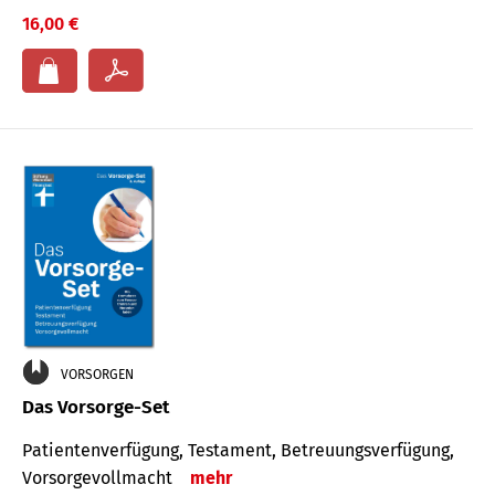
16,00 €
VORSORGEN
Das Vorsorge-Set
Patienten­ver­fügung, Testa­ment, Be­treuungs­verfü­gung,
Vor­sorge­voll­macht
mehr