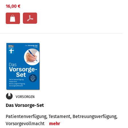
16,00 €
VORSORGEN
Das Vorsorge-Set
Patienten­ver­fügung, Testa­ment, Be­treuungs­verfü­gung,
Vor­sorge­voll­macht
mehr