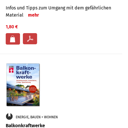
Infos und Tipps zum Um­gang mit dem ge­fähr­lichen
Mate­rial
mehr
1,80 €
ENERGIE, BAUEN + WOHNEN
Balkonkraftwerke