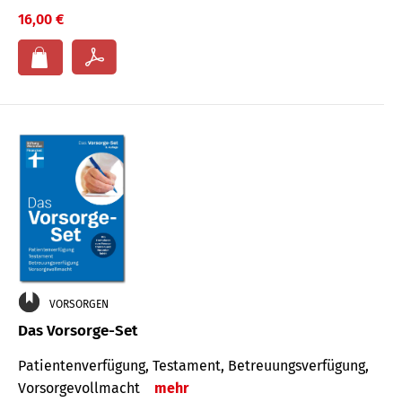
16,00 €
VORSORGEN
Das Vorsorge-Set
Patienten­ver­fügung, Testa­ment, Be­treuungs­verfü­gung,
Vor­sorge­voll­macht
mehr