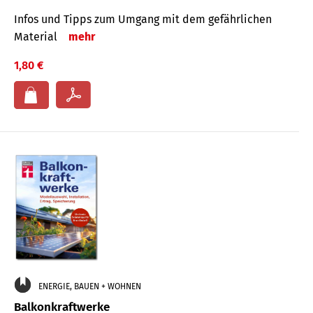
Infos und Tipps zum Um­gang mit dem ge­fähr­lichen
Mate­rial
mehr
1,80 €
ENERGIE, BAUEN + WOHNEN
Balkonkraftwerke