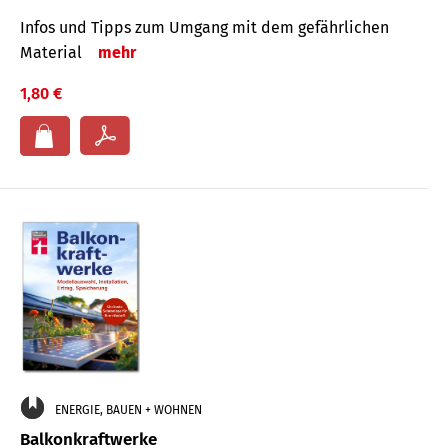
Infos und Tipps zum Um­gang mit dem ge­fähr­lichen
Mate­rial
mehr
1,80 €
ENERGIE, BAUEN + WOHNEN
Balkonkraftwerke