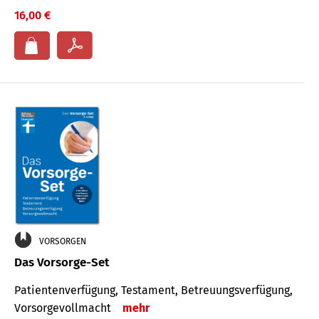
16,00 €
VORSORGEN
Das Vorsorge-Set
Patienten­ver­fügung, Testa­ment, Be­treuungs­verfü­gung,
Vor­sorge­voll­macht
mehr