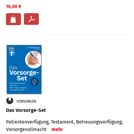
16,00 €
VORSORGEN
Das Vorsorge-Set
Patienten­ver­fügung, Testa­ment, Be­treuungs­verfü­gung,
Vor­sorge­voll­macht
mehr