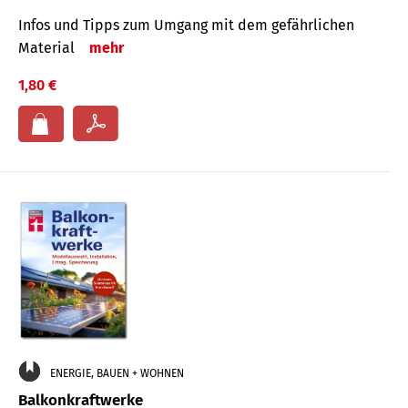
Infos und Tipps zum Um­gang mit dem ge­fähr­lichen
Mate­rial
mehr
1,80 €
ENERGIE, BAUEN + WOHNEN
Balkonkraftwerke