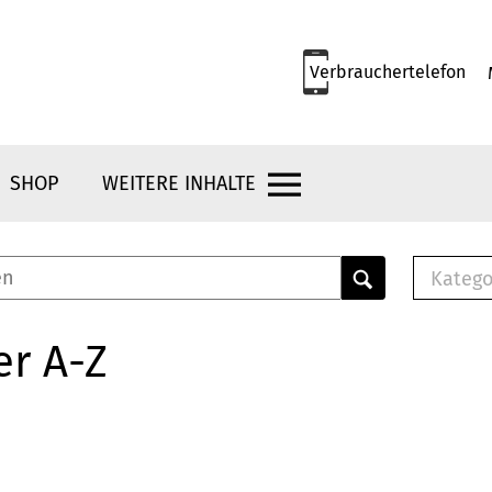
Verbrauchertelefon
SHOP
WEITERE INHALTE
Katego
E-B
Mus
er A-Z
E-B
Che
Bro
Bu