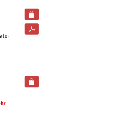
ate­
hr