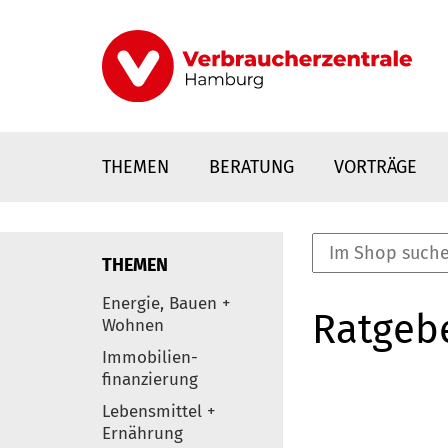
Direkt
zum
Inhalt
THEMEN
BERATUNG
VORTRÄGE
THEMEN
nstaltungen
Energie, Bauen +
Ratgeb
0
Wohnen
Elemente
Immobilien-
finanzierung
Lebensmittel +
Ernährung