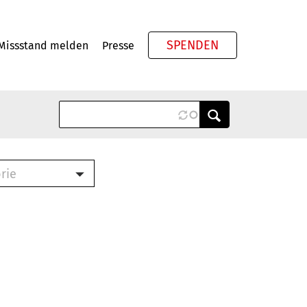
SPENDEN
Missstand melden
Presse
Meta
rie
ook (PDF)
terbrief (RTF)
roschüre (PDF)
cklisten (PDF)
schüre
ch