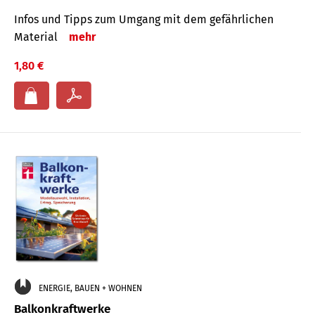
Infos und Tipps zum Um­gang mit dem ge­fähr­lichen
Mate­rial
mehr
1,80 €
ENERGIE, BAUEN + WOHNEN
Balkonkraftwerke