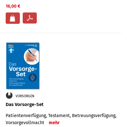
16,00 €
VORSORGEN
Das Vorsorge-Set
Patienten­ver­fügung, Testa­ment, Be­treuungs­verfü­gung,
Vor­sorge­voll­macht
mehr