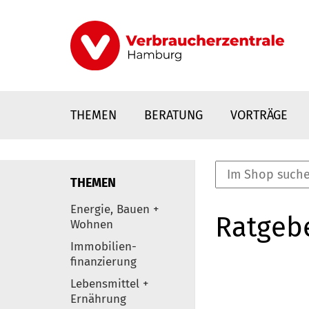
Direkt
zum
Inhalt
THEMEN
BERATUNG
VORTRÄGE
THEMEN
nstaltungen
Energie, Bauen +
Ratgeb
0
Wohnen
Elemente
Immobilien-
finanzierung
Lebensmittel +
Ernährung