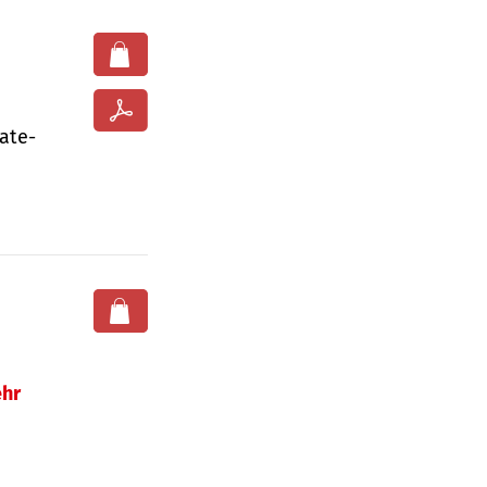
ate­
hr