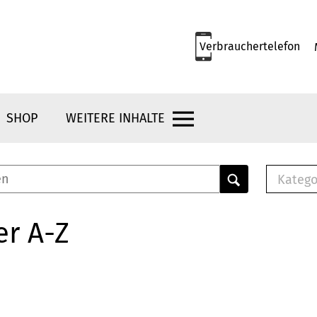
Verbrauchertelefon
SHOP
WEITERE INHALTE
Katego
E-B
Mus
er A-Z
E-B
Che
Bro
Bu