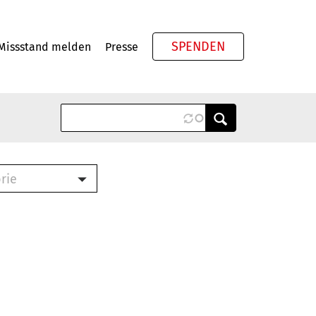
SPENDEN
Missstand melden
Presse
Meta
rie
ook (PDF)
terbrief (RTF)
roschüre (PDF)
cklisten (PDF)
schüre
ch