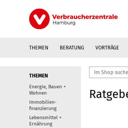
Direkt
zum
Inhalt
THEMEN
BERATUNG
VORTRÄGE
THEMEN
nstaltungen
Energie, Bauen +
Ratgeb
0
Wohnen
Elemente
Immobilien-
finanzierung
Lebensmittel +
Ernährung