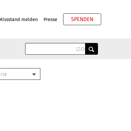
SPENDEN
Missstand melden
Presse
Meta
rie
ook (PDF)
terbrief (RTF)
roschüre (PDF)
cklisten (PDF)
schüre
ch