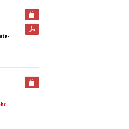
ate­
hr