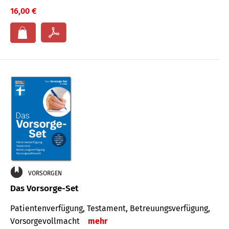
16,00 €
VORSORGEN
Das Vorsorge-Set
Patienten­ver­fügung, Testa­ment, Be­treuungs­verfü­gung,
Vor­sorge­voll­macht
mehr