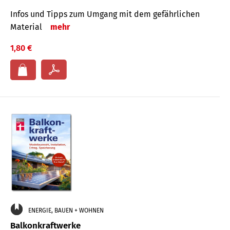
Infos und Tipps zum Um­gang mit dem ge­fähr­lichen
Mate­rial
mehr
1,80 €
ENERGIE, BAUEN + WOHNEN
Balkonkraftwerke