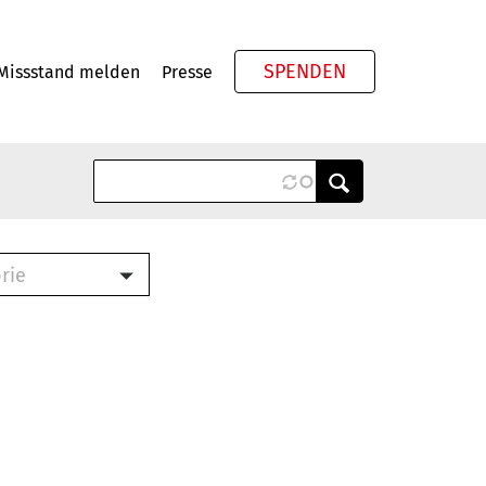
SPENDEN
Missstand melden
Presse
Meta
rie
ook (PDF)
terbrief (RTF)
roschüre (PDF)
cklisten (PDF)
schüre
ch