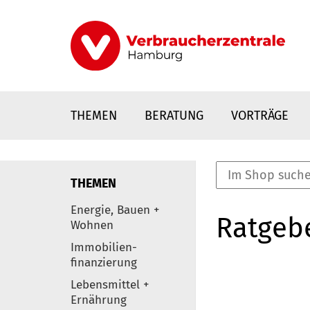
Direkt
zum
Inhalt
THEMEN
BERATUNG
VORTRÄGE
THEMEN
nstaltungen
Energie, Bauen +
Ratgeb
0
Wohnen
Elemente
Immobilien-
finanzierung
Lebensmittel +
Ernährung