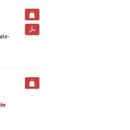
ate­
hr