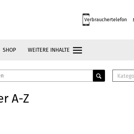
Verbrauchertelefon
SHOP
WEITERE INHALTE
Katego
E-B
Mus
er A-Z
E-B
Che
Bro
Bu