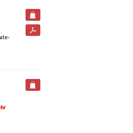
ate­
hr