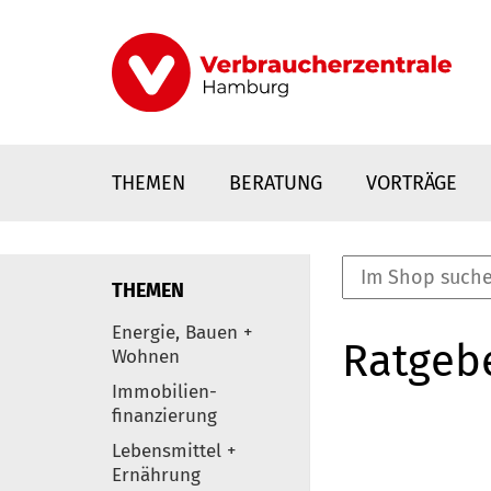
Direkt
zum
Inhalt
THEMEN
BERATUNG
VORTRÄGE
THEMEN
nstaltungen
Energie, Bauen +
Ratgeb
0
Wohnen
Elemente
Immobilien-
finanzierung
Lebensmittel +
Ernährung