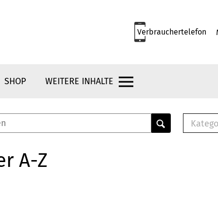
Verbrauchertelefon
SHOP
WEITERE INHALTE
Katego
E-B
Mus
er A-Z
E-B
Che
Bro
Bu