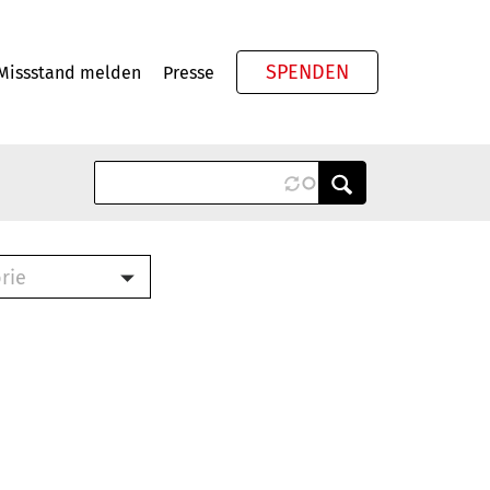
SPENDEN
Missstand melden
Presse
Meta
rie
ook (PDF)
terbrief (RTF)
roschüre (PDF)
cklisten (PDF)
schüre
ch