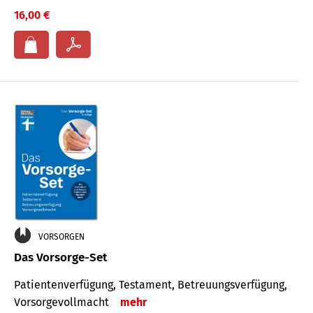
16,00 €
VORSORGEN
Das Vorsorge-Set
Patienten­ver­fügung, Testa­ment, Be­treuungs­verfü­gung,
Vor­sorge­voll­macht
mehr