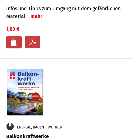
Infos und Tipps zum Um­gang mit dem ge­fähr­lichen
Mate­rial
mehr
1,80 €
ENERGIE, BAUEN + WOHNEN
Balkonkraftwerke