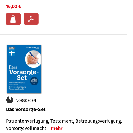
16,00 €
VORSORGEN
Das Vorsorge-Set
Patienten­ver­fügung, Testa­ment, Be­treuungs­verfü­gung,
Vor­sorge­voll­macht
mehr