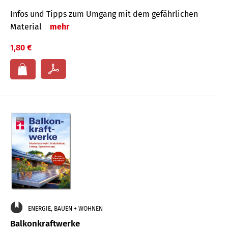
Infos und Tipps zum Um­gang mit dem ge­fähr­lichen
Mate­rial
mehr
1,80 €
ENERGIE, BAUEN + WOHNEN
Balkonkraftwerke