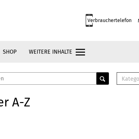
Verbrauchertelefon
SHOP
WEITERE INHALTE
Katego
E-B
Mus
er A-Z
E-B
Che
Bro
Bu