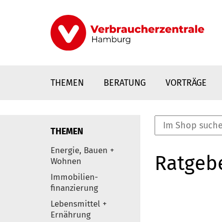
Direkt
zum
Inhalt
THEMEN
BERATUNG
VORTRÄGE
THEMEN
nstaltungen
Energie, Bauen +
Ratgeb
0
Wohnen
Elemente
Immobilien-
finanzierung
Lebensmittel +
Ernährung