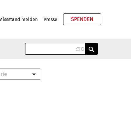
SPENDEN
Missstand melden
Presse
Meta
rie
ook (PDF)
terbrief (RTF)
roschüre (PDF)
cklisten (PDF)
schüre
ch