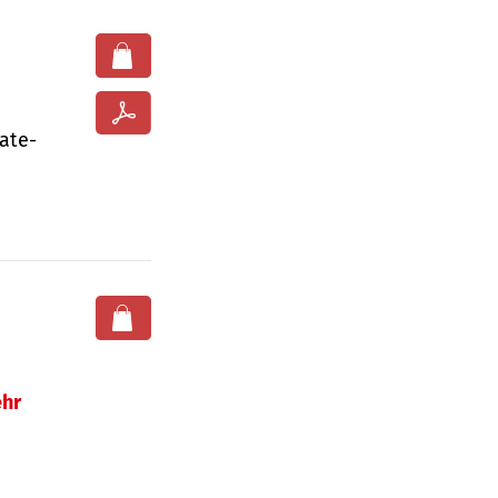
ate­
hr