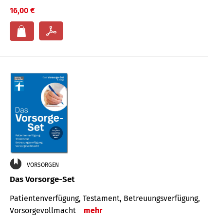
16,00 €
VORSORGEN
Das Vorsorge-Set
Patienten­ver­fügung, Testa­ment, Be­treuungs­verfü­gung,
Vor­sorge­voll­macht
mehr