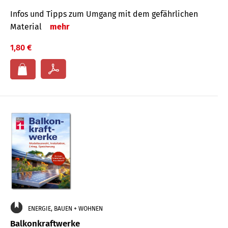
Infos und Tipps zum Um­gang mit dem ge­fähr­lichen
Mate­rial
mehr
1,80 €
ENERGIE, BAUEN + WOHNEN
Balkonkraftwerke