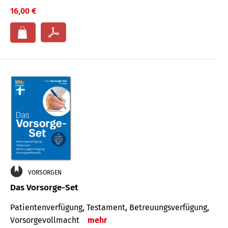
16,00 €
VORSORGEN
Das Vorsorge-Set
Patienten­ver­fügung, Testa­ment, Be­treuungs­verfü­gung,
Vor­sorge­voll­macht
mehr