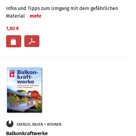
Infos und Tipps zum Um­gang mit dem ge­fähr­lichen
Mate­rial
mehr
1,80 €
ENERGIE, BAUEN + WOHNEN
Balkonkraftwerke