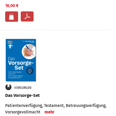
16,00 €
VORSORGEN
Das Vorsorge-Set
Patienten­ver­fügung, Testa­ment, Be­treuungs­verfü­gung,
Vor­sorge­voll­macht
mehr