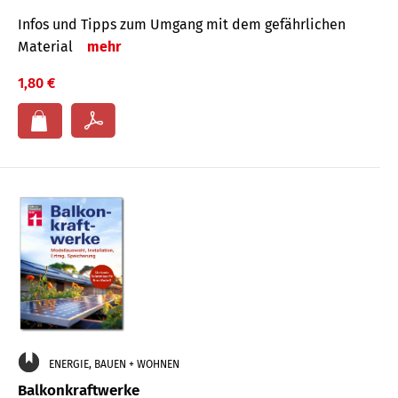
Infos und Tipps zum Um­gang mit dem ge­fähr­lichen
Mate­rial
mehr
1,80 €
ENERGIE, BAUEN + WOHNEN
Balkonkraftwerke