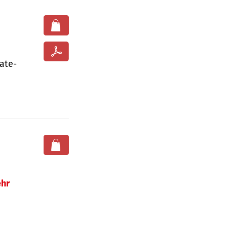
ate­
hr