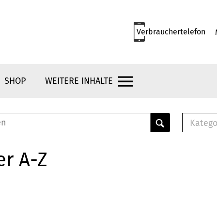
Verbrauchertelefon
SHOP
WEITERE INHALTE
Katego
E-B
Mus
er A-Z
E-B
Che
Bro
Bu