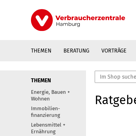
Direkt
zum
Inhalt
THEMEN
BERATUNG
VORTRÄGE
THEMEN
nstaltungen
Energie, Bauen +
Ratgeb
0
Wohnen
Elemente
Immobilien-
finanzierung
Lebensmittel +
Ernährung