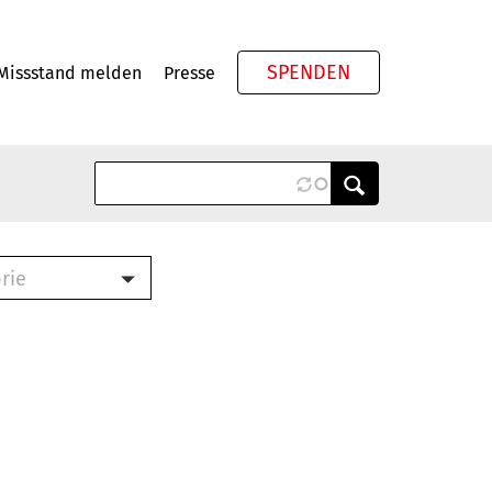
SPENDEN
Missstand melden
Presse
Meta
rie
ook (PDF)
terbrief (RTF)
roschüre (PDF)
cklisten (PDF)
schüre
ch