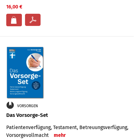
16,00 €
VORSORGEN
Das Vorsorge-Set
Patienten­ver­fügung, Testa­ment, Be­treuungs­verfü­gung,
Vor­sorge­voll­macht
mehr