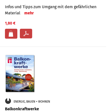
Infos und Tipps zum Um­gang mit dem ge­fähr­lichen
Mate­rial
mehr
1,80 €
ENERGIE, BAUEN + WOHNEN
Balkonkraftwerke