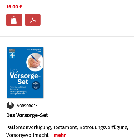
16,00 €
VORSORGEN
Das Vorsorge-Set
Patienten­ver­fügung, Testa­ment, Be­treuungs­verfü­gung,
Vor­sorge­voll­macht
mehr