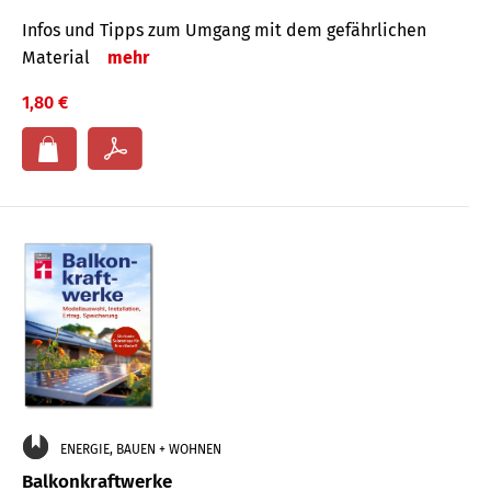
Infos und Tipps zum Um­gang mit dem ge­fähr­lichen
Mate­rial
mehr
1,80 €
ENERGIE, BAUEN + WOHNEN
Balkonkraftwerke