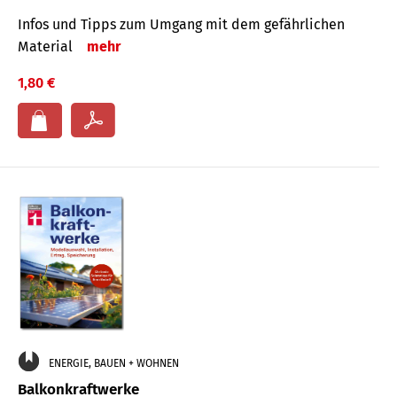
Infos und Tipps zum Um­gang mit dem ge­fähr­lichen
Mate­rial
mehr
1,80 €
ENERGIE, BAUEN + WOHNEN
Balkonkraftwerke