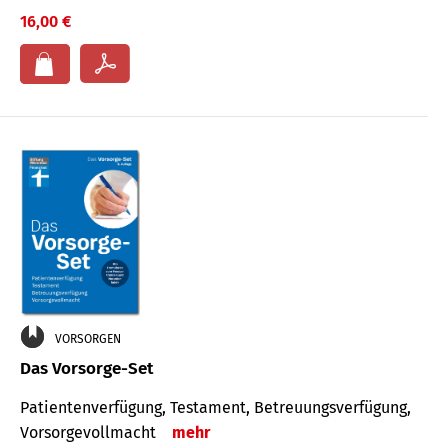
16,00 €
VORSORGEN
Das Vorsorge-Set
Patienten­ver­fügung, Testa­ment, Be­treuungs­verfü­gung,
Vor­sorge­voll­macht
mehr