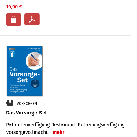
16,00 €
VORSORGEN
Das Vorsorge-Set
Patienten­ver­fügung, Testa­ment, Be­treuungs­verfü­gung,
Vor­sorge­voll­macht
mehr