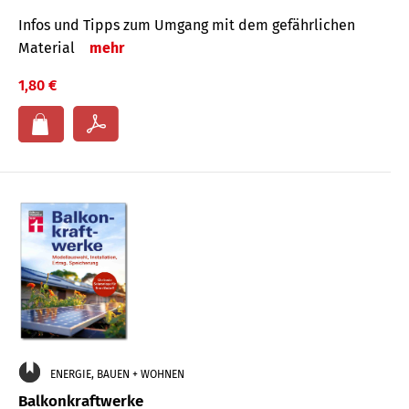
Infos und Tipps zum Um­gang mit dem ge­fähr­lichen
Mate­rial
mehr
1,80 €
ENERGIE, BAUEN + WOHNEN
Balkonkraftwerke