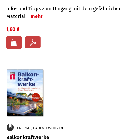
Infos und Tipps zum Um­gang mit dem ge­fähr­lichen
Mate­rial
mehr
1,80 €
ENERGIE, BAUEN + WOHNEN
Balkonkraftwerke