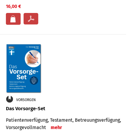
16,00 €
VORSORGEN
Das Vorsorge-Set
Patienten­ver­fügung, Testa­ment, Be­treuungs­verfü­gung,
Vor­sorge­voll­macht
mehr