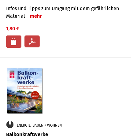
Infos und Tipps zum Um­gang mit dem ge­fähr­lichen
Mate­rial
mehr
1,80 €
ENERGIE, BAUEN + WOHNEN
Balkonkraftwerke