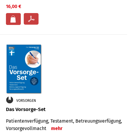
16,00 €
VORSORGEN
Das Vorsorge-Set
Patienten­ver­fügung, Testa­ment, Be­treuungs­verfü­gung,
Vor­sorge­voll­macht
mehr