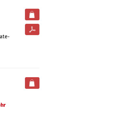
ate­
hr