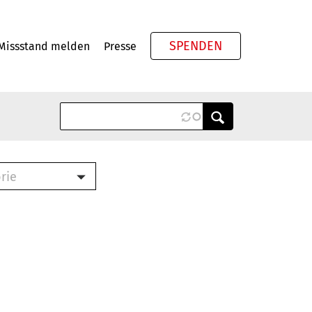
SPENDEN
Missstand melden
Presse
Meta
rie
ook (PDF)
terbrief (RTF)
roschüre (PDF)
cklisten (PDF)
schüre
ch