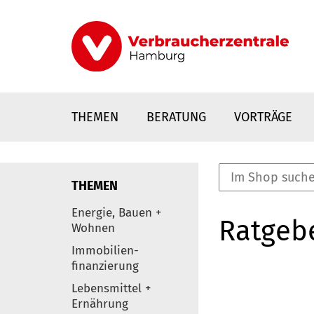
Direkt
zum
Inhalt
THEMEN
BERATUNG
VORTRÄGE
THEMEN
nstaltungen
Energie, Bauen +
Ratgeb
0
Wohnen
Elemente
Immobilien-
finanzierung
Lebensmittel +
Ernährung