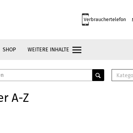
Verbrauchertelefon
SHOP
WEITERE INHALTE
Katego
E-B
Mus
er A-Z
E-B
Che
Bro
Bu