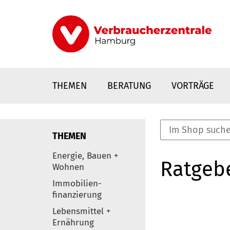
Direkt
zum
Inhalt
THEMEN
BERATUNG
VORTRÄGE
THEMEN
nstaltungen
Energie, Bauen +
Ratgeb
0
Wohnen
Elemente
Immobilien-
finanzierung
Lebensmittel +
Ernährung