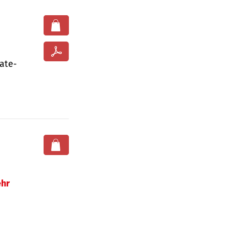
ate­
hr