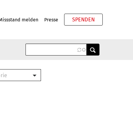
SPENDEN
Missstand melden
Presse
Meta
rie
ook (PDF)
terbrief (RTF)
roschüre (PDF)
cklisten (PDF)
schüre
ch