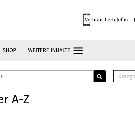
Verbrauchertelefon
SHOP
WEITERE INHALTE
Katego
E-B
Mus
er A-Z
E-B
Che
Bro
Bu