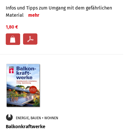
Infos und Tipps zum Um­gang mit dem ge­fähr­lichen
Mate­rial
mehr
1,80 €
ENERGIE, BAUEN + WOHNEN
Balkonkraftwerke