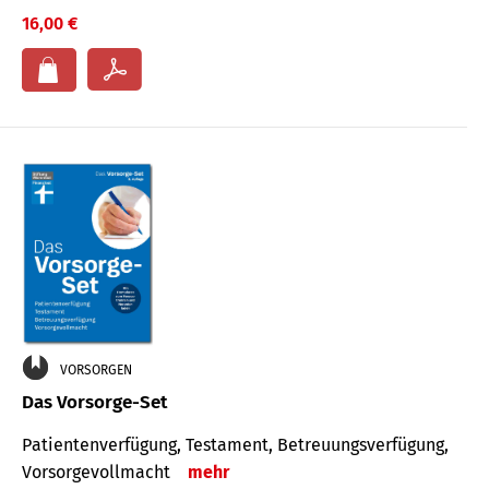
16,00 €
VORSORGEN
Das Vorsorge-Set
Patienten­ver­fügung, Testa­ment, Be­treuungs­verfü­gung,
Vor­sorge­voll­macht
mehr