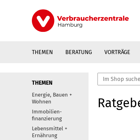
Direkt
zum
Inhalt
THEMEN
BERATUNG
VORTRÄGE
THEMEN
nstaltungen
Energie, Bauen +
Ratgeb
0
Wohnen
Elemente
Immobilien-
finanzierung
Lebensmittel +
Ernährung