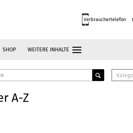
Verbrauchertelefon
SHOP
WEITERE INHALTE
Katego
E-B
Mus
er A-Z
E-B
Che
Bro
Bu