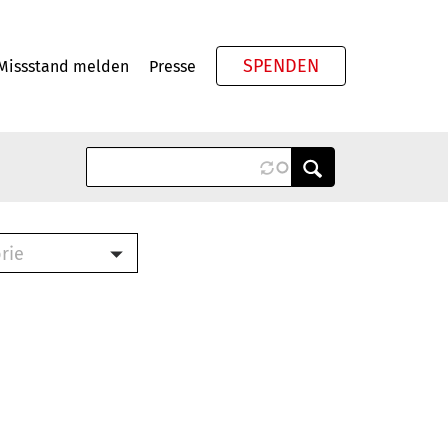
SPENDEN
Missstand melden
Presse
Meta
rie
ook (PDF)
terbrief (RTF)
roschüre (PDF)
cklisten (PDF)
schüre
ch