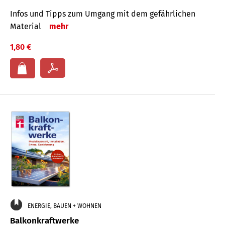
Infos und Tipps zum Um­gang mit dem ge­fähr­lichen
Mate­rial
mehr
1,80 €
ENERGIE, BAUEN + WOHNEN
Balkonkraftwerke