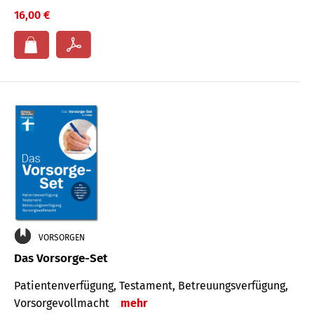
16,00 €
VORSORGEN
Das Vorsorge-Set
Patienten­ver­fügung, Testa­ment, Be­treuungs­verfü­gung,
Vor­sorge­voll­macht
mehr