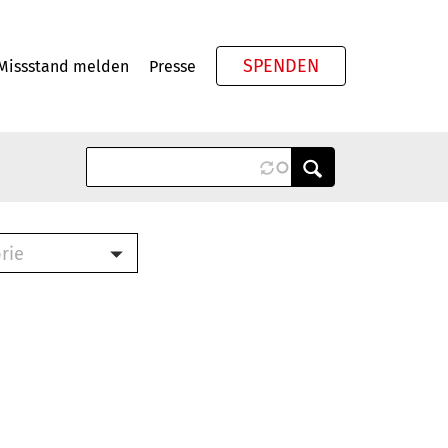
SPENDEN
Missstand melden
Presse
Meta
rie
ook (PDF)
terbrief (RTF)
roschüre (PDF)
cklisten (PDF)
schüre
ch