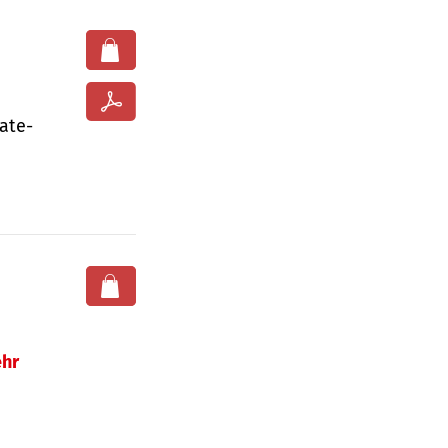
ate­
hr