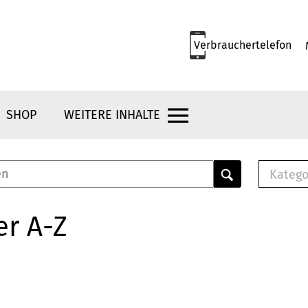
Verbrauchertelefon
SHOP
WEITERE INHALTE
Katego
E-B
Mus
er A-Z
E-B
Che
Bro
Bu