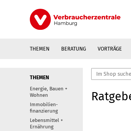
Direkt
zum
Inhalt
THEMEN
BERATUNG
VORTRÄGE
THEMEN
nstaltungen
Energie, Bauen +
Ratgeb
0
Wohnen
Elemente
Immobilien-
finanzierung
Lebensmittel +
Ernährung