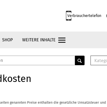
Verbrauchertelefon
SHOP
WEITERE INHALTE
Kateg
E-
Mus
dkosten
E-B
Che
Br
Bu
seiten genannten Preise enthalten die gesetzliche Umsatzsteuer und