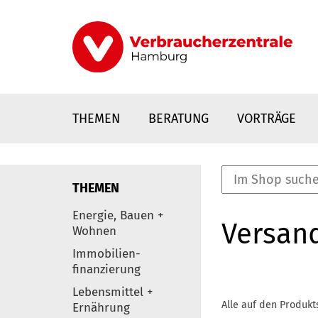
Direkt
zum
Inhalt
THEMEN
BERATUNG
VORTRÄGE
THEMEN
nstaltungen
Energie, Bauen +
Versan
0
Wohnen
Elemente
Immobilien-
finanzierung
Lebensmittel +
Alle auf den Produkt
Ernährung