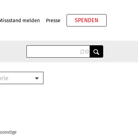
SPENDEN
Missstand melden
Presse
Meta
orie
Book (PDF)
terbrief (RTF)
roschüre (PDF)
cklisten (PDF)
oschüre
ch
 sonstige