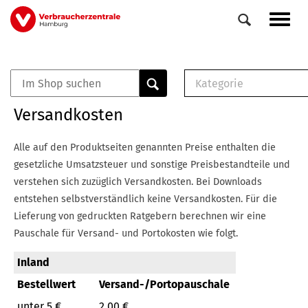
Direkt
Navig
zum
aktiv
Inhalt
Kategorie
0
Veranstaltungen
E-Book (PDF)
Versandkosten
Elemente
Musterbrief (RTF)
E-Broschüre (PDF
Alle auf den Produktseiten genannten Preise enthalten die
Checklisten (PDF)
gesetzliche Umsatzsteuer und sonstige Preisbestandteile und
Broschüre
verstehen sich zuzüglich Versandkosten.
Bei Downloads
Buch
entstehen selbstverständlich keine Versandkosten.
Für die
Lieferung von gedruckten Ratgebern berechnen wir eine
Pauschale für Versand- und Portokosten wie folgt.
Inland
Bestellwert
Versand-/Portopauschale
unter 5 €
2,00 €