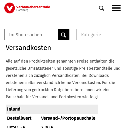
Direkt
Navig
zum
aktiv
Inhalt
Kategorie
0
Veranstaltungen
E-Book (PDF)
Versandkosten
Elemente
Musterbrief (RTF)
E-Broschüre (PDF
Alle auf den Produktseiten genannten Preise enthalten die
Checklisten (PDF)
gesetzliche Umsatzsteuer und sonstige Preisbestandteile und
Broschüre
verstehen sich zuzüglich Versandkosten.
Bei Downloads
Buch
entstehen selbstverständlich keine Versandkosten.
Für die
Lieferung von gedruckten Ratgebern berechnen wir eine
Pauschale für Versand- und Portokosten wie folgt.
Inland
Bestellwert
Versand-/Portopauschale
unter 5 €
2,00 €