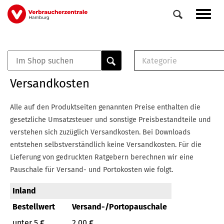
Direkt
Navig
zum
aktiv
Inhalt
Kategorie
0
Veranstaltungen
E-Book (PDF)
Versandkosten
Elemente
Musterbrief (RTF)
E-Broschüre (PDF
Alle auf den Produktseiten genannten Preise enthalten die
Checklisten (PDF)
gesetzliche Umsatzsteuer und sonstige Preisbestandteile und
Broschüre
verstehen sich zuzüglich Versandkosten.
Bei Downloads
Buch
entstehen selbstverständlich keine Versandkosten.
Für die
Lieferung von gedruckten Ratgebern berechnen wir eine
Pauschale für Versand- und Portokosten wie folgt.
Inland
Bestellwert
Versand-/Portopauschale
unter 5 €
2,00 €