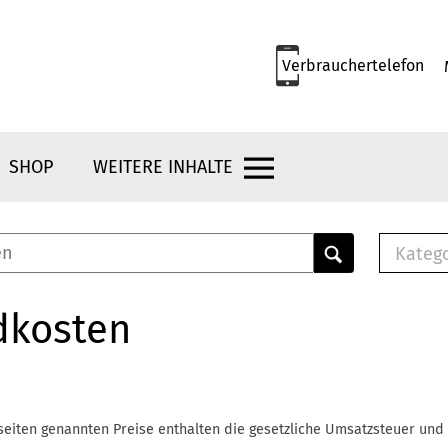
Verbrauchertelefon
SHOP
WEITERE INHALTE
Kateg
E-
Mus
dkosten
E-B
Che
Br
Bu
seiten genannten Preise enthalten die gesetzliche Umsatzsteuer und