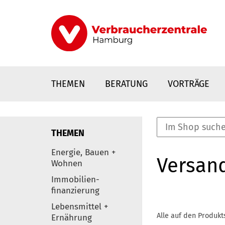
Direkt
zum
Inhalt
THEMEN
BERATUNG
VORTRÄGE
THEMEN
nstaltungen
Energie, Bauen +
Versan
0
Wohnen
Elemente
Immobilien-
finanzierung
Lebensmittel +
Alle auf den Produkt
Ernährung