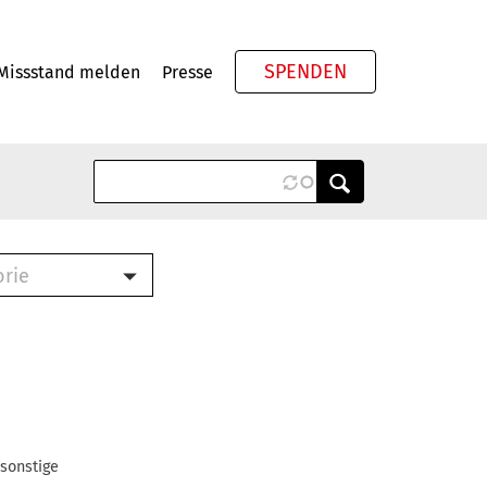
SPENDEN
Missstand melden
Presse
Meta
orie
Book (PDF)
terbrief (RTF)
roschüre (PDF)
cklisten (PDF)
oschüre
ch
 sonstige