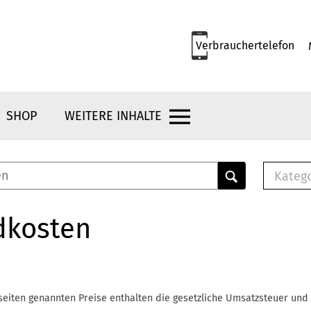
Verbrauchertelefon
SHOP
WEITERE INHALTE
Kateg
E-
Mus
dkosten
E-B
Che
Br
Bu
seiten genannten Preise enthalten die gesetzliche Umsatzsteuer und