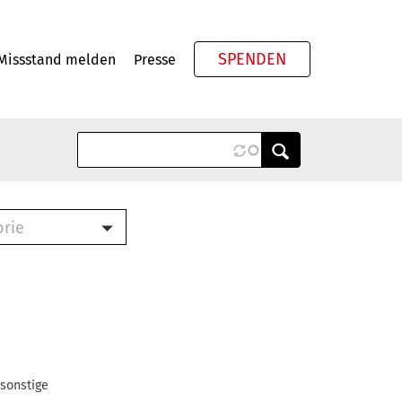
SPENDEN
Missstand melden
Presse
Meta
orie
Book (PDF)
terbrief (RTF)
roschüre (PDF)
cklisten (PDF)
oschüre
ch
 sonstige