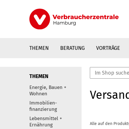
Direkt
zum
Inhalt
THEMEN
BERATUNG
VORTRÄGE
THEMEN
nstaltungen
Energie, Bauen +
Versan
0
Wohnen
Elemente
Immobilien-
finanzierung
Lebensmittel +
Alle auf den Produkt
Ernährung