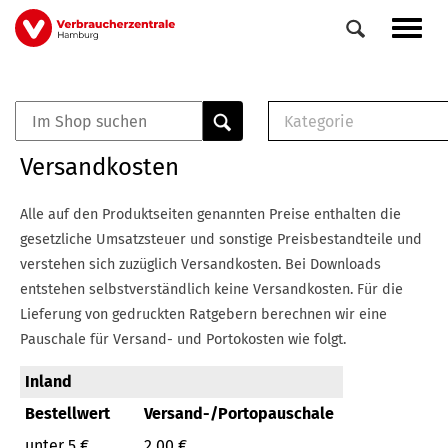
Direkt
Navig
zum
aktiv
Inhalt
Kategorie
0
Veranstaltungen
E-Book (PDF)
Versandkosten
Elemente
Musterbrief (RTF)
E-Broschüre (PDF
Alle auf den Produktseiten genannten Preise enthalten die
Checklisten (PDF)
gesetzliche Umsatzsteuer und sonstige Preisbestandteile und
Broschüre
verstehen sich zuzüglich Versandkosten.
Bei Downloads
Buch
entstehen selbstverständlich keine Versandkosten.
Für die
Lieferung von gedruckten Ratgebern berechnen wir eine
Pauschale für Versand- und Portokosten wie folgt.
Inland
Bestellwert
Versand-/Portopauschale
unter 5 €
2,00 €