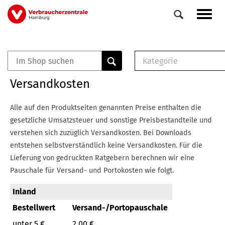
Direkt
Navig
zum
aktiv
Inhalt
Kategorie
0
Veranstaltungen
E-Book (PDF)
Versandkosten
Elemente
Musterbrief (RTF)
E-Broschüre (PDF
Alle auf den Produktseiten genannten Preise enthalten die
Checklisten (PDF)
gesetzliche Umsatzsteuer und sonstige Preisbestandteile und
Broschüre
verstehen sich zuzüglich Versandkosten.
Bei Downloads
Buch
entstehen selbstverständlich keine Versandkosten.
Für die
Lieferung von gedruckten Ratgebern berechnen wir eine
Pauschale für Versand- und Portokosten wie folgt.
Inland
Bestellwert
Versand-/Portopauschale
unter 5 €
2,00 €