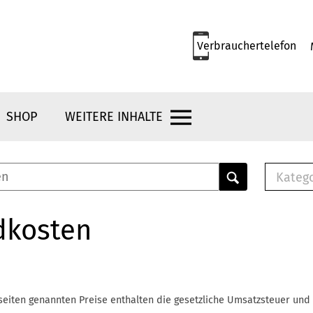
Verbrauchertelefon
SHOP
WEITERE INHALTE
Kateg
E-
Mus
dkosten
E-B
Che
Br
Bu
seiten genannten Preise enthalten die gesetzliche Umsatzsteuer und