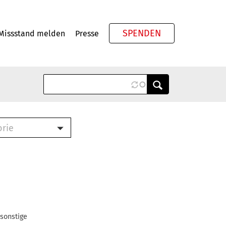
SPENDEN
Missstand melden
Presse
Meta
orie
Book (PDF)
terbrief (RTF)
roschüre (PDF)
cklisten (PDF)
oschüre
ch
 sonstige