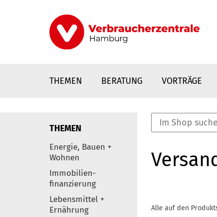
Direkt
zum
Inhalt
THEMEN
BERATUNG
VORTRÄGE
THEMEN
nstaltungen
Energie, Bauen +
Versan
0
Wohnen
Elemente
Immobilien-
finanzierung
Lebensmittel +
Alle auf den Produkt
Ernährung