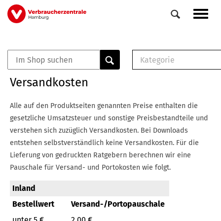
Direkt
Navig
zum
aktiv
Inhalt
Kategorie
0
Veranstaltungen
E-Book (PDF)
Versandkosten
Elemente
Musterbrief (RTF)
E-Broschüre (PDF
Alle auf den Produktseiten genannten Preise enthalten die
Checklisten (PDF)
gesetzliche Umsatzsteuer und sonstige Preisbestandteile und
Broschüre
verstehen sich zuzüglich Versandkosten.
Bei Downloads
Buch
entstehen selbstverständlich keine Versandkosten.
Für die
Lieferung von gedruckten Ratgebern berechnen wir eine
Pauschale für Versand- und Portokosten wie folgt.
Inland
Bestellwert
Versand-/Portopauschale
unter 5 €
2,00 €