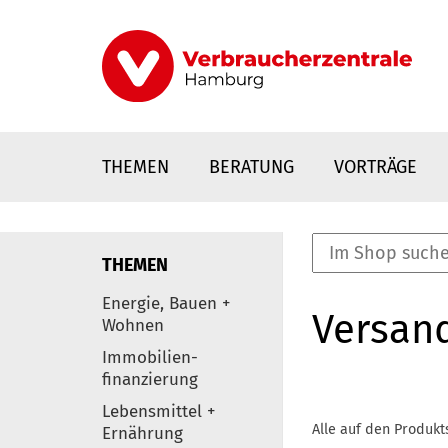
Direkt
zum
Inhalt
THEMEN
BERATUNG
VORTRÄGE
THEMEN
nstaltungen
Energie, Bauen +
Versan
0
Wohnen
Elemente
Immobilien-
finanzierung
Lebensmittel +
Alle auf den Produkt
Ernährung