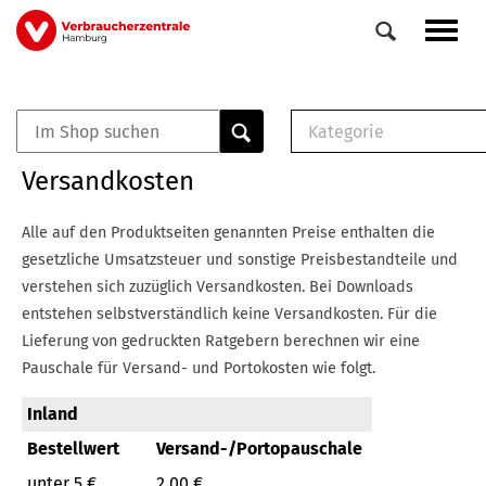
Direkt
Navig
zum
aktiv
Inhalt
Kategorie
0
Veranstaltungen
E-Book (PDF)
Versandkosten
Elemente
Musterbrief (RTF)
E-Broschüre (PDF
Alle auf den Produktseiten genannten Preise enthalten die
Checklisten (PDF)
gesetzliche Umsatzsteuer und sonstige Preisbestandteile und
Broschüre
verstehen sich zuzüglich Versandkosten.
Bei Downloads
Buch
entstehen selbstverständlich keine Versandkosten.
Für die
Lieferung von gedruckten Ratgebern berechnen wir eine
Pauschale für Versand- und Portokosten wie folgt.
Inland
Bestellwert
Versand-/Portopauschale
unter 5 €
2,00 €