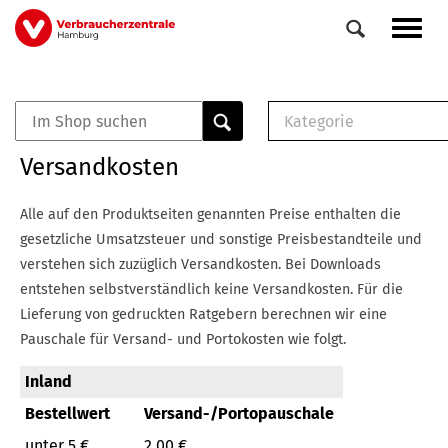
Direkt
Navig
zum
aktiv
Inhalt
Kategorie
0
Veranstaltungen
E-Book (PDF)
Versandkosten
Elemente
Musterbrief (RTF)
E-Broschüre (PDF
Alle auf den Produktseiten genannten Preise enthalten die
Checklisten (PDF)
gesetzliche Umsatzsteuer und sonstige Preisbestandteile und
Broschüre
verstehen sich zuzüglich Versandkosten.
Bei Downloads
Buch
entstehen selbstverständlich keine Versandkosten.
Für die
Lieferung von gedruckten Ratgebern berechnen wir eine
Pauschale für Versand- und Portokosten wie folgt.
Inland
Bestellwert
Versand-/Portopauschale
unter 5 €
2,00 €